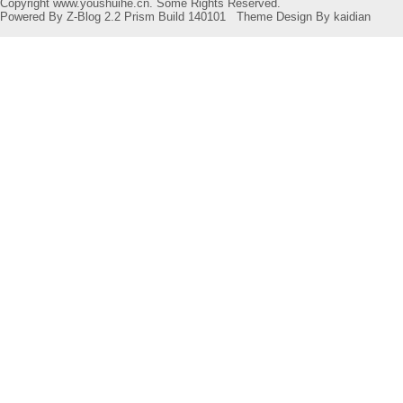
Copyright www.youshuihe.cn. Some Rights Reserved.
Powered By
Z-Blog 2.2 Prism Build 140101
Theme Design By
kaidian