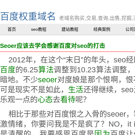
百度权重域名
老域名购买,交易,查询,出售,挖掘,
首页
seo教程
建站教程
经典案例
公司
Seoer应该去学会感谢百度对seo的打击
2012年，在这个“末日”的年头，se
百度
的6.25
算法
调整到10.23算法调整，
暗地。不少
seoer
对度娘是那个恨啊，恨
可是现实不是如此，
生活
还得继续，se
乐观一点的
心态
去
看待
呢？
相比于那些对百度恨之入骨的seoer
激情绪，你要问我是不是疯了？NO，it is 
是清醒的，我要感恩百度是
因为
百度让