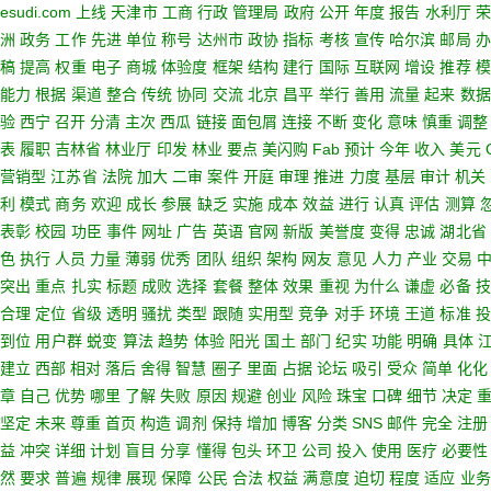
esudi.com
上线
天津市
工商
行政
管理局
政府
公开
年度
报告
水利厅
洲
政务
工作
先进
单位
称号
达州市
政协
指标
考核
宣传
哈尔滨
邮局
办
稿
提高
权重
电子
商城
体验度
框架
结构
建行
国际
互联网
增设
推荐
模
能力
根据
渠道
整合
传统
协同
交流
北京
昌平
举行
善用
流量
起来
数据
验
西宁
召开
分清
主次
西瓜
链接
面包屑
连接
不断
变化
意味
慎重
调整
表
履职
吉林省
林业厅
印发
林业
要点
美闪购
Fab
预计
今年
收入
美元
营销型
江苏省
法院
加大
二审
案件
开庭
审理
推进
力度
基层
审计
机关
利
模式
商务
欢迎
成长
参展
缺乏
实施
成本
效益
进行
认真
评估
测算
表彰
校园
功臣
事件
网址
广告
英语
官网
新版
美誉度
变得
忠诚
湖北省
色
执行
人员
力量
薄弱
优秀
团队
组织
架构
网友
意见
人力
产业
交易
突出
重点
扎实
标题
成败
选择
套餐
整体
效果
重视
为什么
谦虚
必备
技
合理
定位
省级
透明
骚扰
类型
跟随
实用型
竞争
对手
环境
王道
标准
投
到位
用户群
蜕变
算法
趋势
体验
阳光
国土
部门
纪实
功能
明确
具体
建立
西部
相对
落后
舍得
智慧
圈子
里面
占据
论坛
吸引
受众
简单
化化
章
自己
优势
哪里
了解
失败
原因
规避
创业
风险
珠宝
口碑
细节
决定
坚定
未来
尊重
首页
构造
调剂
保持
增加
博客
分类
SNS
邮件
完全
注册
益
冲突
详细
计划
盲目
分享
懂得
包头
环卫
公司
投入
使用
医疗
必要性
然
要求
普遍
规律
展现
保障
公民
合法
权益
满意度
迫切
程度
适应
业务