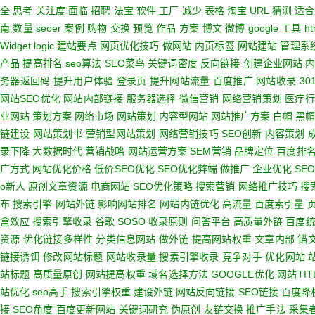
全
思考
关注度
面临
招聘
法宝
软件
工厂
减少
表格
淘宝
URL
猜测
适合
南
数量
seoer
案例
购物
交换
预览
作品
方案
博文
微博
google
工具
ht
Widget logic
建站要点
网页优化技巧
做网站
内页标签
网站建站
管理系
产品
提高排名
seo算法
SEO菜鸟
关键词密度
反向链接
创建企业网站
务器返回码
提升用户体验
登录页
提升网站流量
百度推广
网站收录
30
网站SEO优化
网站内部链接
服务器选择
微信营销
网络营销策划
医疗行
业网站
策划方案
网络市场
网站策划
内容型网站
网站推广方案
白帽
黑帽
链建设
网站策划书
营销型网站策划
网络营销技巧
SEO创新
内容策划
录下降
大数据时代
营销战略
网站运营方案
SEM营销
品牌定位
百度排
广方式
网站优化价格
低价SEO优化
SEO优化弊端
做推广
企业优化
SE
o新人
原创文章资源
电商网站
SEO优化策略
搜索营销
网络推广技巧
搜
布
搜索引擎
网站外链
影响网站排名
网站内链优化
高流量
百度索引量
盒效应
搜索引擎收录
谷歌
SOSO
收录原则
问答平台
高质量外链
百度
资源
优化链接多样性
分类信息网站
做外链
提高网站权重
文章内部
锚
链接诱饵
修改网站标题
网站收录量
搜素引擎收录
竞争对手
优化网站
站标题
高质量原创
网站提高权重
域名选择方法
GOOGLE优化
网站TIT
站优化
seo高手
搜索引擎权重
建设外链
网站反向链接
SEO链接
百度降
接
SEO角度
百度更新网站
关键词研究
伪原创
友链交换
推广手法
采集