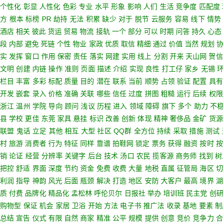
个性化
彰显
人性化
色彩
专业
水平
形象
影响
人们
生活
竞争度
匹配度
方
根本
标榜
PR
劫持
无法
积累
缺少
对于
脱节
云服务
容易
线下
情势
酒店
相关
彼此
货运
贸易
物流
接轨
一个
部分
可以
时期
问答
持久
心态
段
内部
避免
死链
个性
物业
家政
优质
取信
精细
通过
价值
当然
规划
实
发挥
窗口
作用
保密
责任
落实
网建
实用
线上
分割
开来
天山网
贺信
文明
创建
内链
操作
准则
页面
描述
介绍
实现
良性
打工仔
家乡
无锡
栏目
丰富
多彩
标配
质量
目的
潜在
联系
当前
顺势
占领
验证
配置
具有
开发
嵌套
录入
价格
准确
关联
哪些
信任
过度
拼图
粗糙
运行
后续
权限
浙江
温州
学院
导向
顾问
浅议
历程
进入
领域
障碍
旗下
多个
助力
不
县
学校
更佳
东莞
家具
悬挂
标识
改善
创新
体现
精神
奢侈品
金矿
货源
联盟
鬼话
立足
其他
相互
大型
社区
QQ群
全方位
持续
采取
措施
测试
村
旅游
消费者
行为
特征
同样
靠谱
拍鞋网
锁定
票务
获得
融资
按时
按
销
论证
经营
分辨率
关键字
后台
技术
汤口
农民
揽客源
商务师
找到
树
把控
舒适
界面
深度
节约
资金
免费
收费
大量
地税
直属
征管局
海区
切
利润
指导
神韵
风光
后面
瓶颈
解决
打造
地区
安防
大客户
最高
境界
湖
质
付费
品牌化
精品化
孟松林
呼伦贝尔
日报社
举办
培训班
民主党
创
购物型
保证
机会
家居
卫浴
开始
方法
电子书
推广法
收录
基地
要素
制
总结
宣告
仪式
有限
自然
商家
精准
公平
规模
提供
创意
竞价
竞争力
合