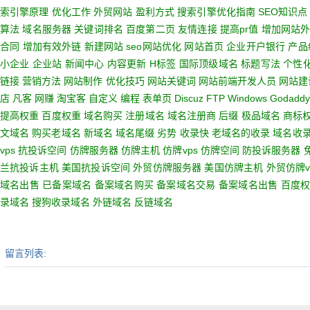
索引擎原理
优化工作
外贸网站
盈利方式
搜索引擎优化指南
SEO知识点
算法
域名服务器
关键词排名
百度第二页
友情连接
提高pr值
增加网站
合同
增加有效外链
新建网站
seo网站优化
网站首页
企业开户银行
产品
小企业
企业站
新闻中心
内容更新
H标签
国际顶级域名
标题写法
个性
链接
营销方法
网站制作
优化技巧
网站关键词
网站前端开发人员
网站建
店
凡客
网赚
淘宝客
自定义
编程
表单页
Discuz
FTP
Windows
Godaddy
提高权重
百度权重
域名购买
注册域名
域名注册商
后缀
极品域名
商标
文域名
购买老域名
新域名
域名尾缀
劣势
收录快
老域名的收录
域名收
vps
抗投诉空间
仿牌服务器
仿牌主机
仿牌vps
仿牌空间
防投诉服务器
兰抗投诉主机
美国抗投诉空间
外贸仿牌服务器
美国仿牌主机
外贸仿牌v
域名出售
已备案域名
备案域名购买
备案域名交易
备案域名出售
百度
录域名
搜狗收录域名
外链域名
反链域名
留言列表: