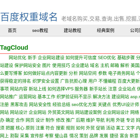
百度权重域名
老域名购买,交易,查询,出售,挖掘,
首页
seo教程
建站教程
经典案例
公司
TagCloud
网站优化
新手
企业网站建设
如何提升可信度
SEO优化
基础步骤
站建设
保护网站安全
图片
使用技巧
企业建站
域名
主机
邮箱
解析
美国
么要写博客
如何做好站点内容更新
分析
网站空间
参数
电子商务网站
获得稳定的排名
织梦安全设置
广告抗拒心理
用户
不懂编程
百度大更新
事项
网站内容
新站上线
如何选择VPS
服务器
新手站长
注意
企业站点
网站推广
运营网站
基本工作
织梦验证码不显示
解决方法
建设网站
asp.
注册
黑客攻击
网站安全性
经验总结
seo优化方案
关键点
优秀UI设计师
网站
网站设计
企业网站
外贸英文网站
网站建设案例
企业网站设计
网络
办
确定
合作
网页
设计
制作
修改
推广
后期
维护
导航
利用
外链
专访
须
把握
核心
原则
注重
符合
搜索
规则
如何
外贸
促销
活动
美工
文字
网上
割裂
采集
宣传部
考察
璧山县
情况
策划
品牌
发展
捷径
富含
新意