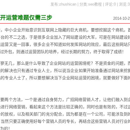
发布:zhushican | 分类:seo教程 | 评论:0 | 浏览:
3
解开运营难题仅需三步
2014-10-2
后，中小企业开始意识到互联网上隐藏的巨大商机，要想挖掘这个商机，
平台的不二之选，于是很多企业加入了网站建设的大军，可是在网站建设
站运营又是一回事，很多企业不知道如何发挥网站的效应，最后这些网站
过外包，则通过运营团队的培养，经过长期的努力，终于取得了成绩！
寥无几，那么是什么导致了企业网站的运营困境呢？不是资金的问题，
题的解决也只有通过专业人士，所以说当企业如果开始准备通过网站来挖
站的专业人士了，所以要想解决当下企业网站运营的困境，就要做好下面
要两个方法，一个是通过自身努力，广招网络营销人才，让他们融入到
始进行网络营销，看起来这个方法是比较正确的，同时也是有效的，不过
分的放权，以及相关部门的充分配合，因为都是在一个公司，可能涉及到
，当然只要正确使用好每个营销人员的专长，再结合这些营销人员对行业
为的！