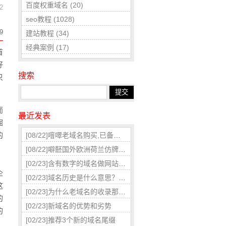
百度权重域名
(20)
2
seo教程
(1028)
9
建站教程
(34)
经典案例
(17)
首
好
搜索
只
而
最近发表
掘
的
[08/22]
噾噿老域名购买,已备案域名,百度权重域名老域名交易,老域名出售,高pr域名,百度搜狗收录域名,外链反链域名
[08/22]
噼噽国外欧洲荷兰仿牌美国仿牌vps推荐仿牌空间主机,外贸抗投诉服务器,免投诉vps,防投诉主机空间
[02/23]
含有数字的域名做网站网址要慎重
企
[02/23]
域名历史是什么意思？域名历史对SEO有影响因素
这
[02/23]
为什么老域名的收录那么快呢?主要由以下几点
的
[02/23]
新域名的优势和劣势
的
[02/23]
推荐3个新的域名尾缀