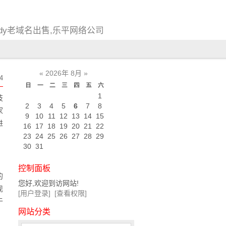
ddy老域名出售,乐平网络公司
«
2026年 8月
»
4
日
一
二
三
四
五
六
1
技
2
3
4
5
6
7
8
家
9
10
11
12
13
14
15
进
16
17
18
19
20
21
22
23
24
25
26
27
28
29
30
31
控制面板
的
您好,欢迎到访网站!
现
[用户登录]
[查看权限]
于
网站分类