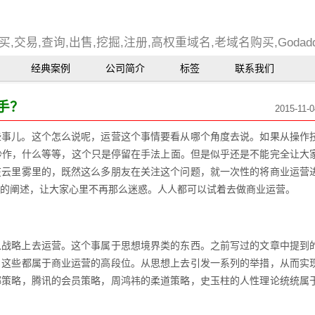
,交易,查询,出售,挖掘,注册,高权重域名,老域名购买,Goda
经典案例
公司简介
标签
联系我们
手？
2015-11-0
些事儿。这个怎么说呢，运营这个事情要看从哪个角度去说。如果从操作
炒作，什么等等，这个只是停留在手法上面。但是似乎还是不能完全让大
在云里雾里的，既然这么多朋友在关注这个问题，就一次性的将商业运营
的阐述，让大家心里不再那么迷惑。人人都可以试着去做商业运营。
从战略上去运营。这个事属于思想境界类的东西。之前写过的文章中提到
，这些都属于商业运营的高段位。从思想上去引发一系列的举措，从而实
绑策略，腾讯的会员策略，周鸿祎的柔道策略，史玉柱的人性理论统统属