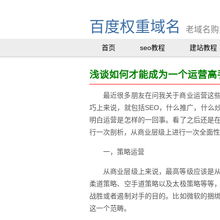
百度权重域名
老域名购买
首页
seo教程
建站教程
浅谈如何才能成为一个运营高
最近很多朋友在问我关于商业运营这
巧上来说，就包括SEO，什么推广，什么
明白运营是怎样的一回事。看了之后还是
行一次剖析，从商业层级上进行一次全面性
一，策略运营
从商业层级上来说，最高等级应该是
柔道策略、空手道策略以及太极策略等等
战胜或者遏制对手的目的。比如微软的捆
这一个范畴。