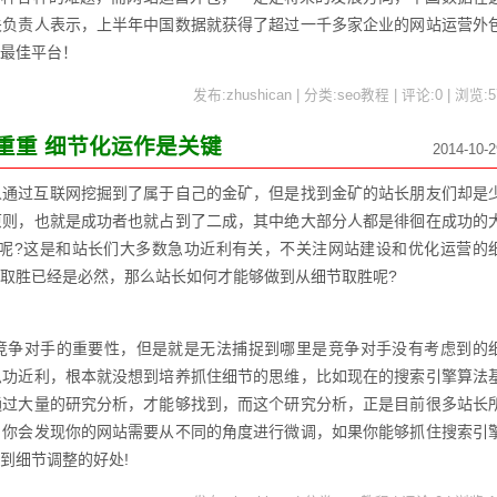
关负责人表示，上半年中国数据就获得了超过一千多家企业的网站运营外
最佳平台！
发布:zhushican | 分类:seo教程 | 评论:0 | 浏览:
5
重重 细节化运作是关键
2014-10-2
人通过互联网挖掘到了属于自己的金矿，但是找到金矿的站长朋友们却是
原则，也就是成功者也就占到了二成，其中绝大部分人都是徘徊在成功的
功呢?这是和站长们大多数急功近利有关，不关注网站建设和优化运营的
取胜已经是必然，那么站长如何才能够做到从细节取胜呢?
争对手的重要性，但是就是无法捕捉到哪里是竞争对手没有考虑到的
急功近利，根本就没想到培养抓住细节的思维，比如现在的搜索引擎算法
通过大量的研究分析，才能够找到，而这个研究分析，正是目前很多站长
，你会发现你的网站需要从不同的角度进行微调，如果你能够抓住搜索引
到细节调整的好处!