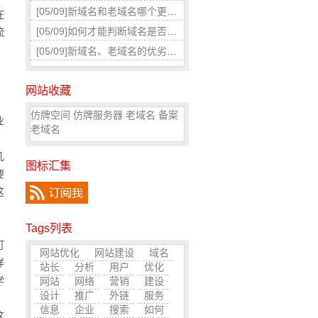
[05/09]
新域名和老域名哪个更适合SEO优化
在
[05/09]
如何才能判断域名是否被k过或者被使用过呢?
流
，
[05/09]
新域名、老域名的优劣对比
网站收藏
，
仿牌空间
仿牌服务器
老域名
备案
业
老域名
几
图标汇集
要
这
Tags列表
可
网站优化
网站建设
域名
样
站长
分析
用户
优化
学
网站
网络
营销
建设
设计
推广
外链
服务
信息
企业
搜索
如何
这