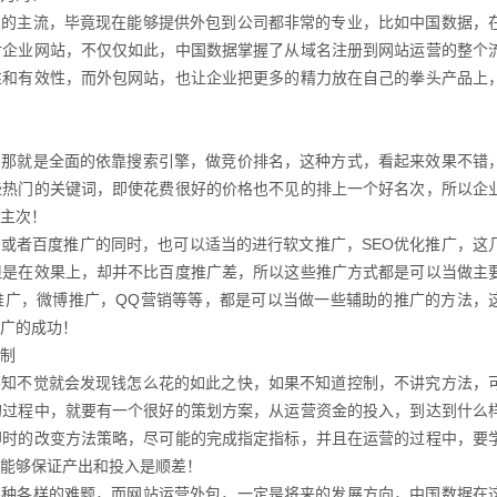
的主流，毕竟现在能够提供外包到公司都非常的专业，比如中国数据，
对企业网站，不仅仅如此，中国数据掌握了从域名注册到网站运营的整个
性和有效性，而外包网站，也让企业把更多的精力放在自己的拳头产品上
那就是全面的依靠搜索引擎，做竞价排名，这种方式，看起来效果不错
些热门的关键词，即使花费很好的价格也不见的排上一个好名次，所以企
主次！
或者百度推广的同时，也可以适当的进行软文推广，SEO优化推广，这
但是在效果上，却并不比百度推广差，所以这些推广方式都是可以当做主
推广，微博推广，QQ营销等等，都是可以当做一些辅助的推广的方法，
广的成功！
制
知不觉就会发现钱怎么花的如此之快，如果不知道控制，不讲究方法，
的过程中，就要有一个很好的策划方案，从运营资金的投入，到达到什么
即时的改变方法策略，尽可能的完成指定指标，并且在运营的过程中，要
能够保证产出和投入是顺差！
种各样的难题，而网站运营外包，一定是将来的发展方向，中国数据在