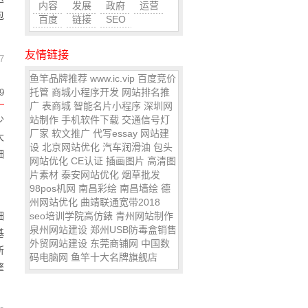
内容
发展
政府
运营
包
百度
链接
SEO
友情链接
7
鱼竿品牌推荐
www.ic.vip
百度竞价
托管
商城小程序开发
网站排名推
9
广
表商城
智能名片小程序
深圳网
少
站制作
手机软件下载
交通信号灯
厂家
软文推广
代写essay
网站建
大
设
北京网站优化
汽车润滑油
包头
细
网站优化
CE认证
插画图片
高清图
片素材
泰安网站优化
烟草批发
98pos机网
南昌彩绘
南昌墙绘
德
州网站优化
曲靖联通宽带2018
细
seo培训学院
高仿錶
青州网站制作
泉州网站建设
郑州USB防毒盒销售
基
外贸网站建设
东莞商铺网
中国数
所
码电脑网
鱼竿十大名牌旗舰店
擎