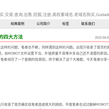
,交易,查询,出售,挖掘,注册,高权重域名,老域名购买,Goda
经典案例
公司简介
标签
联系我们
的四大方法
2015-04-0
过这样的问题，笔者也不赖，同样遇到这样的问题。出现只收录了首页的
，如ROBOT文件设置不当、外链质量不高等许多自己还不清楚的原因
，笔者经历了一个星期的找原因，终于解决了这个大难题，今天笔者分享
站只收录了首页确实给笔者造成很大的困绕，毕竟笔者也试过删掉ROBOT