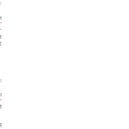
7
8
一
发
打
，
3
0
他
词