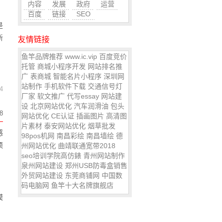
内容
发展
政府
运营
百度
链接
SEO
是
新
友情链接
鱼竿品牌推荐
www.ic.vip
百度竞价
托管
商城小程序开发
网站排名推
广
表商城
智能名片小程序
深圳网
站制作
手机软件下载
交通信号灯
4
厂家
软文推广
代写essay
网站建
设
北京网站优化
汽车润滑油
包头
8
网站优化
CE认证
插画图片
高清图
片素材
泰安网站优化
烟草批发
感
98pos机网
南昌彩绘
南昌墙绘
德
须
州网站优化
曲靖联通宽带2018
seo培训学院
高仿錶
青州网站制作
泉州网站建设
郑州USB防毒盒销售
外贸网站建设
东莞商铺网
中国数
码电脑网
鱼竿十大名牌旗舰店
模