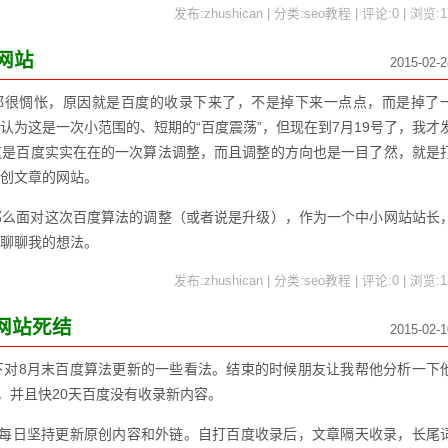
发布:zhushican | 分类:seo教程 | 评论:0 | 浏览:
1
网站
2015-02-2
长都很惆怅，原因就是百度的收录下来了，不是掉下来一点点，而是掉了
认为这是一次小范围的、短期的“百度震荡”，但现在到7月19号了，我才
这是百度实实在在的一次算法调整，而且调整的方向也是一目了然，就是
创文章的网站。
那么面对这次百度算法的调整（或者说是升级），作为一个中小网站站长
聊聊我的想法。
发布:zhushican | 分类:seo教程 | 评论:0 | 浏览:
1
到网站死结
2015-02-1
下对8月末百度算法更新的一些看法。结束的时候朋友让我帮他分析一下
，并且快20天百度没有收录新内容。
，每日坚持更新原创内容和外链。自打百度收录后，文章隔天收录，长尾