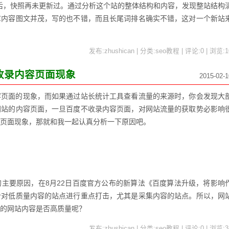
15后，快照再未更新过。通过分析这个站的整体结构和内容，发现整站结构
章内容图文并茂，写的也不错，而且长尾词排名确实不错，这对一个新站
发布:zhushican | 分类:seo教程 | 评论:0 | 浏览:
1
收录内容页面现象
2015-02-1
容页面的现象，而如果通过站长统计工具查看流量的来源时，你会发现大
网站的内容页面，一旦百度不收录内容页面，对网站流量的获取势必影响
页面现象，那就和我一起认真分析一下原因吧。
主要原因，在8月22日百度官方公布的新算法《百度算法升级，将影响
针对低质量内容的站点进行重点打击，尤其是采集内容的站点。所以，网
的网站内容是否高质量呢？
发布:zhushican | 分类:seo教程 | 评论:0 | 浏览:
3