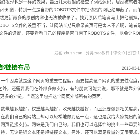
但最终发现也是一样的效果，最近几天狠狠的检查了网站源码，居然被笔者
而不知道，特别一点是自带的ROBOTS文件中把动态的网址给屏蔽了，而
自然更新再多的原创内容也无法被收录了。找到原因后笔者马上把他删掉
OBOTS文件的设置不当，让网站长期只收录首页可是害人不苦啊，笔者
文件的设置，还要看看自己的程序是否自带了ROBOTS文件，以免让RO
发布:zhushican | 分类:seo教程 | 评论:0 | 浏览:
1
内部链接布局
2015-03-1
的一个因素就是这个网页的重要性程度，而要提高这个网页的重要性程度
之外，还需要我们在外部多做支持，有的朋友可能会说，那不就是靠外
更多的外链，当然这里包括这个网页外部所有的页面。
是数量越多越好，权重越高越好，收录越快越好，而且还要做到相关度高
，在我们自己的网站上却可以轻松地做到这一点，这也是我给大家提出的
的网页链接支持。网站是我们自己的，我们也可以选择性的挑出一些重要
支持，无论是锚文本还是超链接文本，另外，还可以满足数量的无限要求