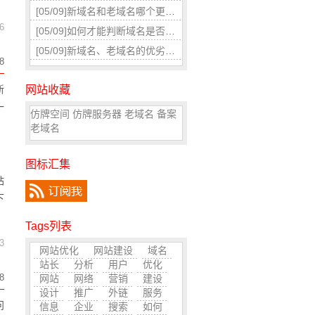
[05/09]
新域名和老域名哪个更适合SEO优化
6
[05/09]
如何才能判断域名是否被k过或者被使用过呢?
[05/09]
新域名、老域名的优劣对比
8
网站收藏
新
一
仿牌空间
仿牌服务器
老域名
备案
老域名
图标汇集
站
下
Tags列表
3
网站优化
网站建设
域名
站长
分析
用户
优化
8
网站
网络
营销
建设
设计
推广
外链
服务
问
信息
企业
搜索
如何