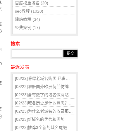
发
百度权重域名
(20)
笔
seo教程
(1028)
，
建站教程
(34)
建
经典案例
(17)
B
搜索
4
9
最近发表
，
[08/22]
噾噿老域名购买,已备案域名,百度权重域名老域名交易,老域名出售,高pr域名,百度搜狗收录域名,外链反链域名
链
[08/22]
噼噽国外欧洲荷兰仿牌美国仿牌vps推荐仿牌空间主机,外贸抗投诉服务器,免投诉vps,防投诉主机空间
[02/23]
含有数字的域名做网站网址要慎重
，
[02/23]
域名历史是什么意思？域名历史对SEO有影响因素
第
[02/23]
为什么老域名的收录那么快呢?主要由以下几点
的
[02/23]
新域名的优势和劣势
，
[02/23]
推荐3个新的域名尾缀