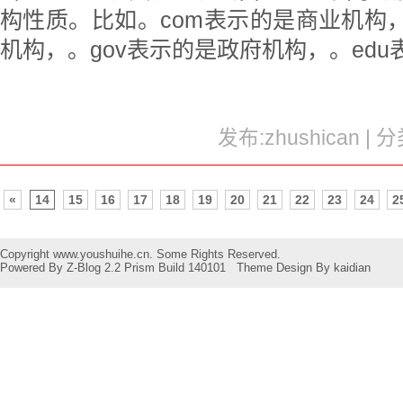
构性质。比如。com表示的是商业机构，
机构，。gov表示的是政府机构，。ed
发布:zhushican | 
«
14
15
16
17
18
19
20
21
22
23
24
2
Copyright www.youshuihe.cn. Some Rights Reserved.
Powered By
Z-Blog 2.2 Prism Build 140101
Theme Design By
kaidian